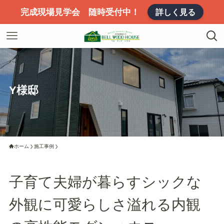
完成現場見学会 随時受付中！
詳しく見る
Y様邸
ホーム
施工事例
子育て夫婦が暮らすシックな
外観に可愛らしさ溢れる内観